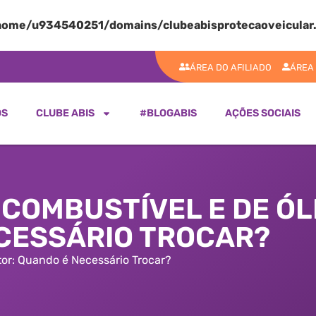
home/u934540251/domains/clubeabisprotecaoveicular.
ÁREA DO AFILIADO
ÁREA
OS
CLUBE ABIS
#BLOGABIS
AÇÕES SOCIAIS
 COMBUSTÍVEL E DE ÓL
CESSÁRIO TROCAR?
or: Quando é Necessário Trocar?