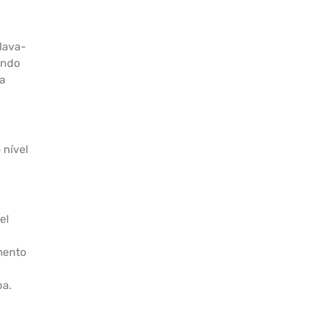
lava-
ando
a
 nível
el
mento
pa.