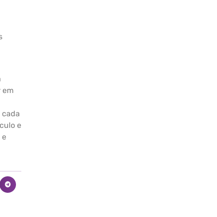
s
a
r em
a cada
culo e
 e