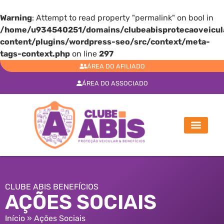
Warning
: Attempt to read property "permalink" on bool in
/home/u934540251/domains/clubeabisprotecaoveicula
content/plugins/wordpress-seo/src/context/meta-
tags-context.php
on line
297
ÁREA DO AFILIADO
ÁREA DO ASSOCIADO
CLUBE ABIS BENEFÍCIOS
AÇÕES SOCIAIS
Início
»
Ações Sociais