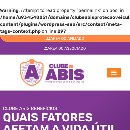
Warning
: Attempt to read property "permalink" on bool in
/home/u934540251/domains/clubeabisprotecaoveicula
content/plugins/wordpress-seo/src/context/meta-
tags-context.php
on line
297
ÁREA DO AFILIADO
ÁREA DO ASSOCIADO
CLUBE ABIS BENEFÍCIOS
QUAIS FATORES
AFETAM A VIDA ÚTIL