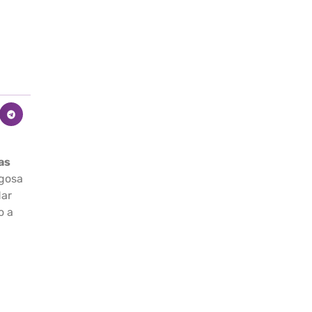
as
igosa
dar
o a