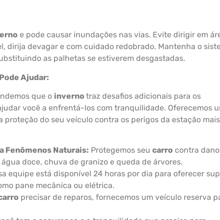
verno
e pode causar inundações nas vias. Evite dirigir em ár
el, dirija devagar e com cuidado redobrado. Mantenha o sis
ubstituindo as palhetas se estiverem desgastadas.
 Pode Ajudar:
tendemos que o
inverno
traz desafios adicionais para os
 ajudar você a enfrentá-los com tranquilidade. Oferecemos 
proteção do seu veículo contra os perigos da estação mais 
a Fenômenos Naturais:
Protegemos seu
carro
contra dano
água doce, chuva de granizo e queda de árvores.
a equipe está disponível 24 horas por dia para oferecer sup
omo pane mecânica ou elétrica.
carro
precisar de reparos, fornecemos um veículo reserva p