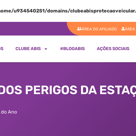
home/u934540251/domains/clubeabisprotecaoveicular.
ÁREA DO AFILIADO
ÁREA
OS
CLUBE ABIS
#BLOGABIS
AÇÕES SOCIAIS
DOS PERIGOS DA ESTA
a do Ano