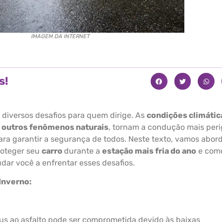
IMAGEM DA INTERNET
s!
 diversos desafios para quem dirige. As
condições climátic
e outros fenômenos naturais
, tornam a condução mais per
ra garantir a segurança de todos. Neste texto, vamos abor
roteger seu
carro
durante a
estação mais fria do ano
e com
dar você a enfrentar esses desafios.
Inverno:
eus ao asfalto pode ser comprometida devido às baixas