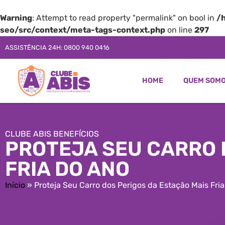
Warning
: Attempt to read property "permalink" on bool in
/
seo/src/context/meta-tags-context.php
on line
297
ASSISTÊNCIA 24H: 0800 940 0416
HOME
QUEM SOM
CLUBE ABIS BENEFÍCIOS
PROTEJA SEU CARRO 
FRIA DO ANO
Início
»
Proteja Seu Carro dos Perigos da Estação Mais Fri