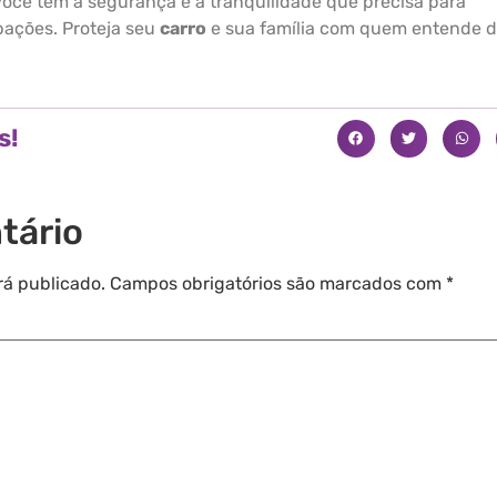
 você tem a segurança e a tranquilidade que precisa para
ações. Proteja seu
carro
e sua família com quem entende 
s!
tário
rá publicado.
Campos obrigatórios são marcados com
*