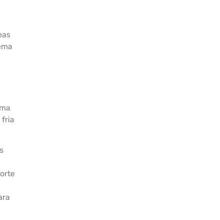
eas
tema
uma
fria
s
orte
ara