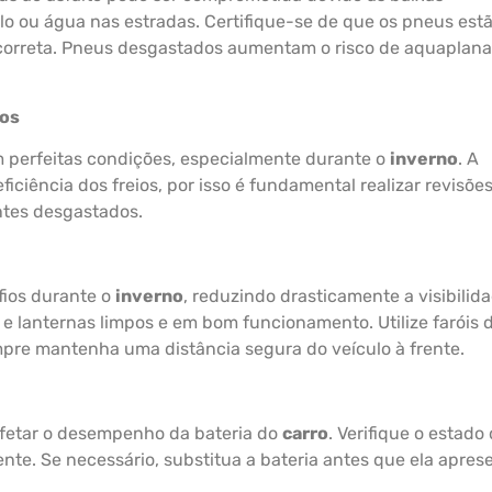
lo ou água nas estradas. Certifique-se de que os pneus est
correta. Pneus desgastados aumentam o risco de aquapla
ios
m perfeitas condições, especialmente durante o
inverno
. A
ficiência dos freios, por isso é fundamental realizar revisõe
ntes desgastados.
fios durante o
inverno
, reduzindo drasticamente a visibilid
 e lanternas limpos e em bom funcionamento. Utilize faróis 
pre mantenha uma distância segura do veículo à frente.
fetar o desempenho da bateria do
carro
. Verifique o estado
ente. Se necessário, substitua a bateria antes que ela apres