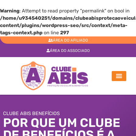
Warning
: Attempt to read property "permalink" on bool in
/home/u934540251/domains/clubeabisprotecaoveicula
content/plugins/wordpress-seo/src/context/meta-
tags-context.php
on line
297
ÁREA DO AFILIADO
ÁREA DO ASSOCIADO
CLUBE ABIS BENEFÍCIOS
POR QUE UM CLUBE
DE BENEFÍCIOS É A