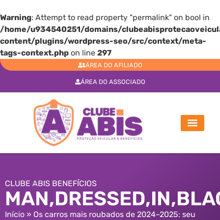
Warning
: Attempt to read property "permalink" on bool in
/home/u934540251/domains/clubeabisprotecaoveicula
content/plugins/wordpress-seo/src/context/meta-
tags-context.php
on line
297
ÁREA DO AFILIADO
ÁREA DO ASSOCIADO
CLUBE ABIS BENEFÍCIOS
MAN,DRESSED,IN,BLA
Início
»
Os carros mais roubados de 2024–2025: seu