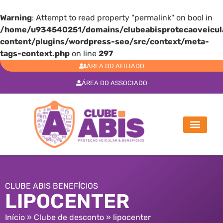
Warning
: Attempt to read property "permalink" on bool in
/home/u934540251/domains/clubeabisprotecaoveicula
content/plugins/wordpress-seo/src/context/meta-
tags-context.php
on line
297
ÁREA DO AFILIADO
ÁREA DO ASSOCIADO
CLUBE ABIS BENEFÍCIOS
LIPOCENTER
Início
»
Clube de desconto
»
lipocenter