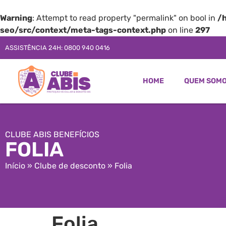
Warning
: Attempt to read property "permalink" on bool in
/
seo/src/context/meta-tags-context.php
on line
297
ASSISTÊNCIA 24H: 0800 940 0416
HOME
QUEM SOM
CLUBE ABIS BENEFÍCIOS
FOLIA
Início
»
Clube de desconto
»
Folia
Folia