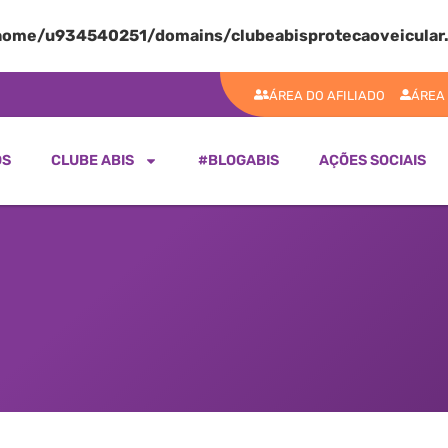
home/u934540251/domains/clubeabisprotecaoveicular.
ÁREA DO AFILIADO
ÁREA
OS
CLUBE ABIS
#BLOGABIS
AÇÕES SOCIAIS